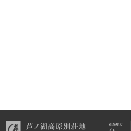
別荘地ガ
イド