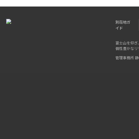
別荘地ガ
イド
富士山を仰ぎ
個性豊かなリ
管理事務所 静岡