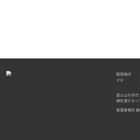
別荘地ガ
イド
富士山を仰ぎ
個性豊かなリ
管理事務所 静岡