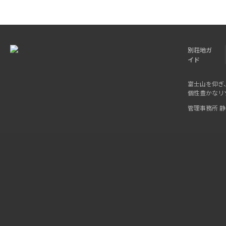
別荘地ガ
イド
富士山を仰ぎ
個性豊かなリ
管理事務所 静岡