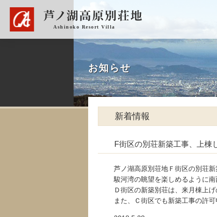
お知らせ
新着情報
F街区の別荘新築工事、上棟
芦ノ湖高原別荘地Ｆ街区の別荘新
駿河湾の眺望を楽しめるように南西
Ｄ街区の新築別荘は、来月棟上げ
また、Ｃ街区でも新築工事の許可