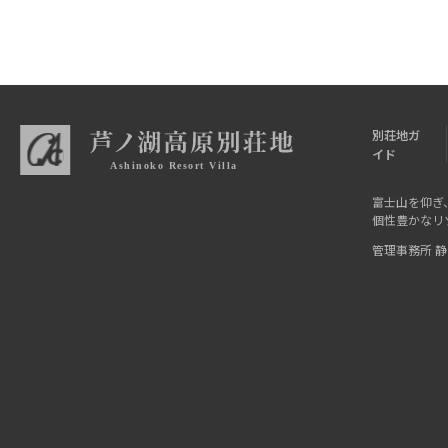
別荘地ガ
イド
富士山を仰ぎ
個性豊かなリ
管理事務所 静岡