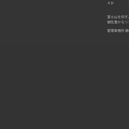
イド
富士山を仰ぎ
個性豊かなリ
管理事務所 静岡