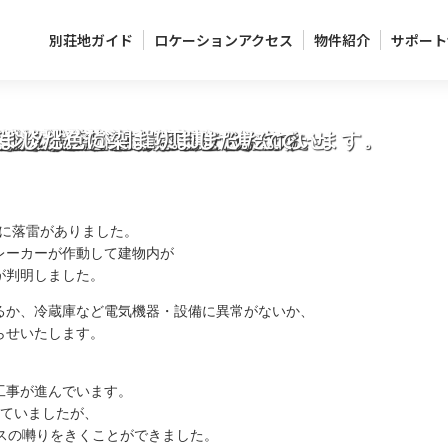
別荘地ガイド
ロケーションアクセス
物件紹介
サポート
確認をお願いいたします。
別荘の新築工事が進んでいます
断水について
鶯の声も大きくなりました
が着々と進んでいます
観られます
の大きな被害はありませんでした
の大きな被害はありませんでした
開です。初夏の花次々と
棟しました
ゴルフ大会が開催されました
原に花見シーズン到来です
き始めています
たが、普通タイヤで走行できます
状況について
フ場内のイノシシ駆除のお知らせ
県の調査説明会延期について
そして2棟の新築工事が進んでいます。
荘地の被害は見られません。
荘地の被害は見られません。
した。
い！
ョウブ)が満開です。
始まりました。
き始めました。
ゴルフ大会が開催されました。
、淡桃色に染まりました。
ました。
近に落雷がありました。
レーカーが作動して建物内が
が判明しました。
るか、冷蔵庫など電気機器・設備に異常がないか、
らせいたします。
工事が進んでいます。
っていましたが、
スの囀りをきくことができました。