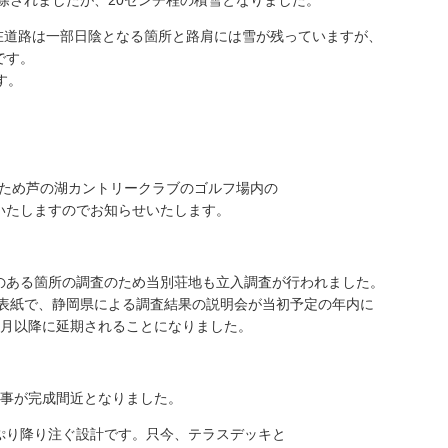
解除されましたが、20センチ程の積雪となりました。
現在道路は一部日陰となる箇所と路肩には雪が残っていますが、
です。
す。
防のため芦の湖カントリークラブのゴルフ場内の
いたしますのでお知らせいたします。
のある箇所の調査のため当別荘地も立入調査が行われました。
］表紙で、静岡県による調査結果の説明会が当初予定の年内に
4月以降に延期されることになりました。
工事が完成間近となりました。
ぷり降り注ぐ設計です。只今、テラスデッキと