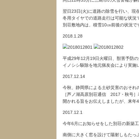
同日22時33分に三島市の大雪警報が
翌日23日(火)に道路の除雪を行い、
冬用タイヤでの道路走行は可能な状況
別荘敷地内は、積雪10㎝前後の状況で
2018.1.28
平成29年12月19日火曜日、獣害予
イノシシ駆除を地元猟友会により実施
2017.12.14
今秋、静岡県による土砂災害のおそれ
［芦ノ湖高原別荘通信 2017・秋号
開かれる旨をお伝えしましたが、来年
2017.12.1
今年6月にお知らせをした別荘の新築
南側に大きく窓を設けて陽射しもたっ