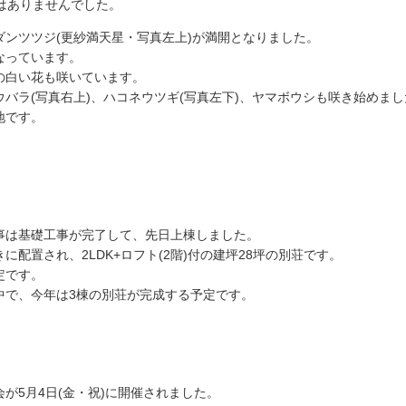
はありませんでした。
ンツツジ(更紗満天星・写真左上)が満開となりました。
なっています。
の白い花も咲いています。
バラ(写真右上)、ハコネウツギ(写真左下)、ヤマボウシも咲き始めまし
地です。
事は基礎工事が完了して、先日上棟しました。
配置され、2LDK+ロフト(2階)付の建坪28坪の別荘です。
定です。
中で、今年は3棟の別荘が完成する予定です。
が5月4日(金・祝)に開催されました。