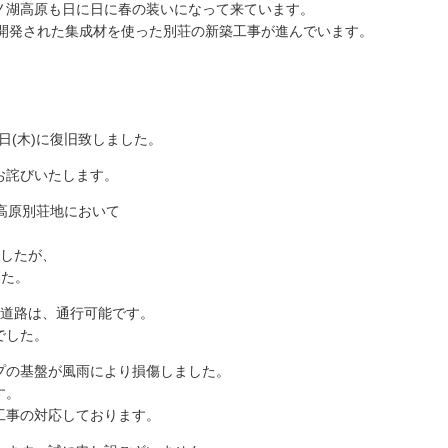
ノ湖高原も日に日に春の装いになって来ています。
く開発された集成材を使った別荘の新築工事が進んでいます。
7日(木)に復旧致しました。
お詫びいたします。
高原別荘地において
ましたが、
した。
の道路は、通行可能です。
でした。
プの基盤が風雨により損傷しました。
す。
工事の対応しております。