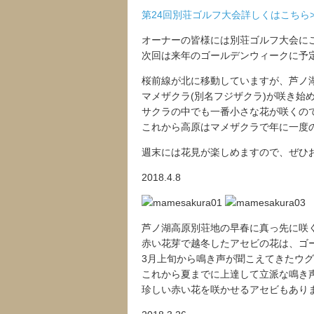
第24回別荘ゴルフ大会詳しくはこちら>
オーナーの皆様には別荘ゴルフ大会に
次回は来年のゴールデンウィークに予
桜前線が北に移動していますが、芦ノ
マメザクラ(別名フジザクラ)が咲き始
サクラの中でも一番小さな花が咲くの
これから高原はマメザクラで年に一度
週末には花見が楽しめますので、ぜひ
2018.4.8
芦ノ湖高原別荘地の早春に真っ先に咲
赤い花芽で越冬したアセビの花は、ゴ
3月上旬から鳴き声が聞こえてきたウ
これから夏までに上達して立派な鳴き
珍しい赤い花を咲かせるアセビもあり