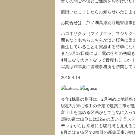
暫くの間ご不便とご迷惑をおかけいた
復旧いたしましたらお知らせいたしま
お問合せは、芦ノ湖高原別荘地管理事務所 電
ハコネザクラ（マメザクラ、フジザク
間もなくあちらこちらが淡い桜色に染
自生していることを実感する時季にな
また3月12日朝には、鶯の今年の初鳴
4月になり大きくなって音程もしっか
写真は昨年夏に管理事務所を訪問して
2019.4.14
今年1棟目の別荘は、2月初めに地鎮祭
現在5月末に竣工の予定で建築工事が
富士山を臨める区画がとても気に入っ
2階の富士山側には22㎡の広いテラス
デッキからは幸運にも駿河湾も見える
6月にはＢ街区で2棟目の新築工事が始