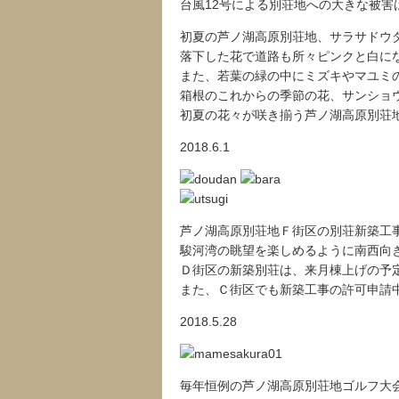
台風12号による別荘地への大きな被害
初夏の芦ノ湖高原別荘地、サラサドウダ
落下した花で道路も所々ピンクと白に
また、若葉の緑の中にミズキやマユミ
箱根のこれからの季節の花、サンショウ
初夏の花々が咲き揃う芦ノ湖高原別荘
2018.6.1
芦ノ湖高原別荘地Ｆ街区の別荘新築工
駿河湾の眺望を楽しめるように南西向きに
Ｄ街区の新築別荘は、来月棟上げの予
また、Ｃ街区でも新築工事の許可申請
2018.5.28
毎年恒例の芦ノ湖高原別荘地ゴルフ大会