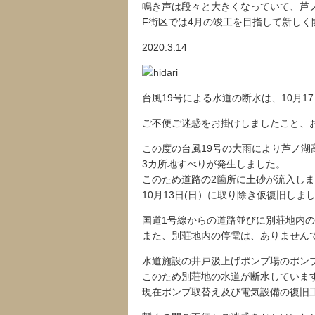
鳴き声は段々と大きくなっていて、芦
F街区では4月の竣工を目指して新し
2020.3.14
台風19号による水道の断水は、10月1
ご不便ご迷惑をお掛けしましたこと、
この度の台風19号の大雨により芦ノ湖
3カ所地すべりが発生しました。
このため道路の2箇所に土砂が流入し
10月13日(日）に取り除き仮復旧しま
国道1号線からの道路並びに別荘地内
また、別荘地内の停電は、ありません
水道施設の井戸汲上げポンプ場のポン
このため別荘地の水道が断水していま
現在ポンプ取替え及び電気設備の復旧