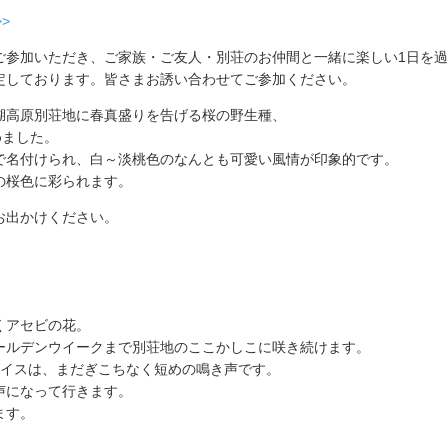
>
ご参加いただき、ご家族・ご友人・別荘のお仲間と一緒に楽しい1日を
定しております。皆さまお誘い合わせてご参加ください。
湖高原別荘地に春真盛りを告げる桜の野生種、
めました。
で名付けられ、白～淡桃色のなんとも可愛い風情が印象的です。
の桜色に彩られます。
お出かけください。
くアセビの花。
ールデンウイークまで別荘地のここかしこに咲き続けます。
グイスは、まだぎこちなく短めの鳴き声です。
声になって行きます。
ます。