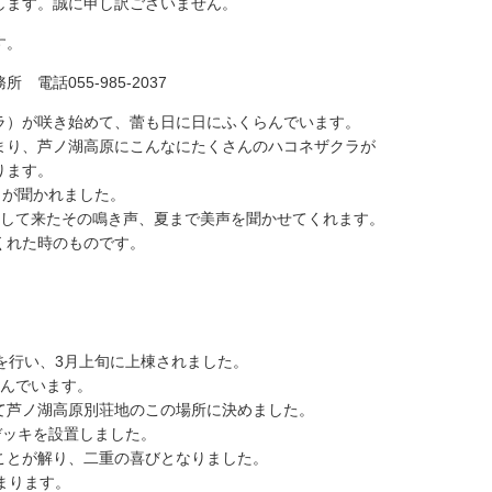
します。誠に申し訳ございません。
す。
話055-985-2037
ラ）が咲き始めて、蕾も日に日にふくらんでいます。
まり、芦ノ湖高原にこんなにたくさんのハコネザクラが
ります。
きが聞かれました。
りして来たその鳴き声、夏まで美声を聞かせてくれます。
くれた時のものです。
を行い、3月上旬に上棟されました。
進んでいます。
て芦ノ湖高原別荘地のこの場所に決めました。
デッキを設置しました。
ことが解り、二重の喜びとなりました。
まります。