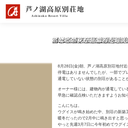
落雷による別荘の電気等の
ウグイスが鳴き始めた中、
断水復旧のお知らせ
台風19号の被害と水道の
ハコネザクラが咲き始め、
今年1棟目の別荘新築工事
冬ならではの絶景と吉祥が
台風24号の影響について
台風13号による別荘地へ
台風12号による別荘地へ
サラサドウダンツツジが満
F街区の別荘新築工事、上
第24回芦ノ湖高原別荘地
マメザクラが咲き始め、高
アセビの花が咲き、鶯も鳴
3月21日降雪となりまし
1月22日積雪と別荘地の
別荘地オーナー様へ ゴル
別荘地オーナー様へ 静岡
別荘間もなく竣工します。
台風22号の通過に伴う別
台風21号の通過に伴う別
9月28日朝、停電がありま
スズメバチにご注意くださ
夏の花、山百合・令法(リ
別荘の新築工事が、今年も
今年もサンショウバラが咲
第23回芦ノ湖高原別荘地
ハコネザクラが満開となり
アセビの花が見ごろを迎え
8月28日(金)朝、芦ノ湖高原別荘地付
停電はありませんでしたが、一部でブ
通電していない状態の別荘があること
オーナー様には、建物内が通電してい
早急に確認点検いただきますようお知
こんにちは。
ウグイスが鳴き始めた中、別荘の新築
暖冬だったので2月中に鳴き出すと思
やっと先週3月7日に今年初めてウグイ