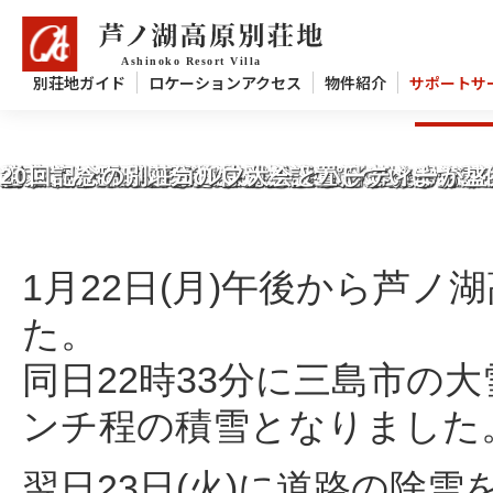
別荘地ガイド
ロケーションアクセス
物件紹介
サポートサ
1月22日積雪と別荘地の状況について
別荘地オーナー様へ ゴルフ場内のイノシシ
別荘地オーナー様へ 静岡県の調査説明会延
9月28日朝、停電がありました。
新春恒例の餅つき大会を開催します。
薪ストーブ・暖炉の薪の販売配達いたします
富士山も冬支度。管理事務所では水抜き作業
別荘周りの雑草や雑木でお困りではありませ
夏のディナー営業のお知らせ
第21回 芦ノ湖高原別荘地ゴルフ大会が開催
第21回 別荘ゴルフ大会の参加者募集中です
別荘建物周りの雑草や雑木でお困りではあり
凍結による漏水事故が発生しています。管理
別荘地のゴミ置場を整備しました
おすすめ区画の夏の特別分譲キャンペーン開
粗大ごみ臨時処分ＢＯＸを設置しています。
20回記念の別荘ゴルフ大会とパーティーが
1月22日(月)午後から芦
た。
同日22時33分に三島市の
ンチ程の積雪となりました
翌日23日(火)に道路の除