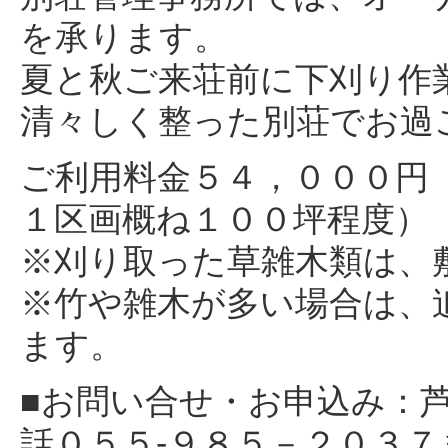
を承ります。
夏と秋ご来荘前に下刈り作
清々しく整った別荘でお過
ご利用料金５４，０００円
１区画概ね１００坪程度）
※刈り取った草雑木類は、
※竹や雑木が多い場合は、
ます。
■お問い合せ・お申込み：
話０５５-９８５－２０３