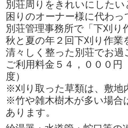
別荘周りをきれいにしたい
困りのオーナー様に代わっ
別荘管理事務所で「下刈り
秋と夏の年２回下刈り作業
清々しく整った別荘でお過
ご利用料金５４，０００円
度）
※刈り取った草類は、敷地
※竹や雑木樹木が多い場合
あります。