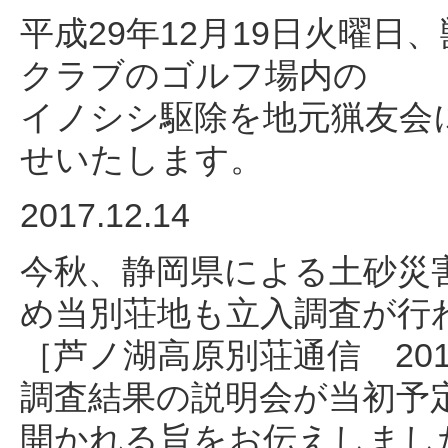
平成29年12月19日火曜
クラブのゴルフ場内の
イノシシ駆除を地元猟友会
せいたします。
2017.12.14
今秋、静岡県による土砂災
め当別荘地も立入調査が行
［芦ノ湖高原別荘通信 20
調査結果の説明会が当初予
開かれる旨をお伝えしまし