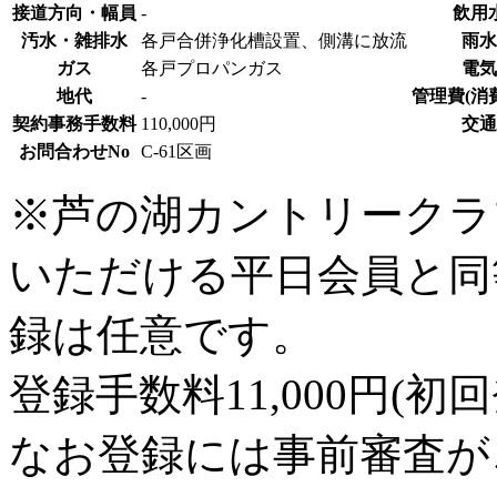
接道方向・幅員
-
飲用
汚水・雑排水
各戸合併浄化槽設置、側溝に放流
雨水
ガス
各戸プロパンガス
電気
地代
-
管理費(消
契約事務手数料
110,000円
交通
お問合わせNo
C-61区画
※芦の湖カントリークラ
いただける平日会員と同
録は任意です。
登録手数料11,000円(初
なお登録には事前審査が