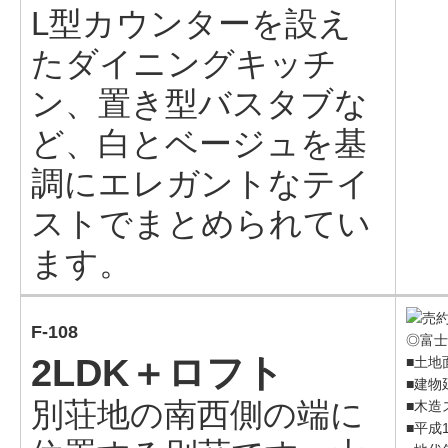
L型カウンターを設え
たダイニングキッチ
ン、置き型バスタブな
ど、白とベージュを基
調にエレガントなテイ
ストでまとめられてい
ます。
F-108
◎富士
2LDK＋ロフト
■土地面
■建物延
別荘地の南西側の端に
■木造
■平成