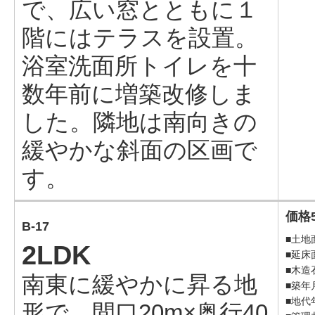
で、広い窓とともに１
階にはテラスを設置。
浴室洗面所トイレを十
数年前に増築改修しま
した。隣地は南向きの
緩やかな斜面の区画で
す。
価格
B-17
■土地面
2LDK
■延床面
■木造
南東に緩やかに昇る地
■築年
■地代年
形で、間口20m×奥行40