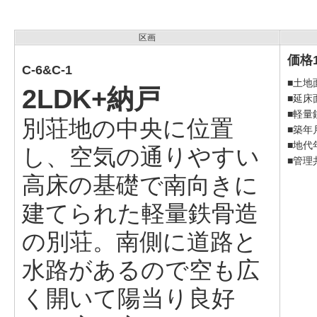
区画
価格1
C-6&C-1
■土地面
2LDK+納戸
■延床
■軽量
別荘地の中央に位置
■築年
■地代年
し、空気の通りやすい
■管理共
高床の基礎で南向きに
建てられた軽量鉄骨造
の別荘。南側に道路と
水路があるので空も広
く開いて陽当り良好