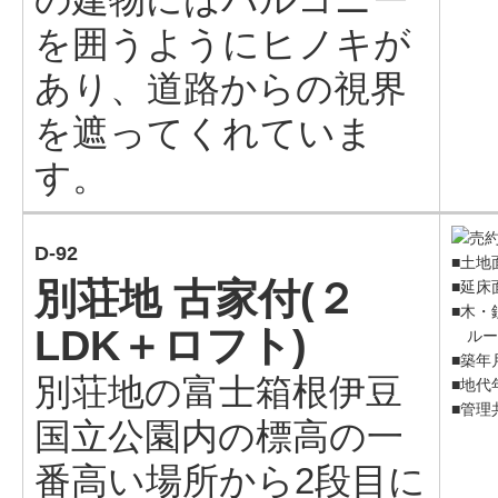
を囲うようにヒノキが
あり、道路からの視界
を遮ってくれていま
す。
D-92
■土地面
別荘地 古家付(２
■延床面
■木・
LDK＋ロフト)
ルー
■築年
別荘地の富士箱根伊豆
■地代年
■管理
国立公園内の標高の一
番高い場所から2段目に