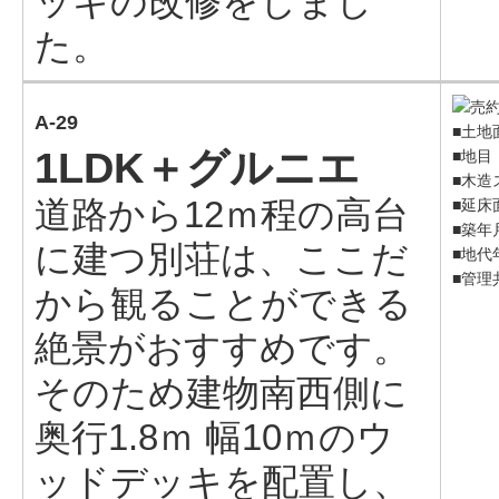
ッキの改修をしまし
た。
A-29
■土地面
1LDK＋グルニエ
■地目
■木造
道路から12ｍ程の高台
■延床面
■築年
に建つ別荘は、ここだ
■地代年
■管理
から観ることができる
絶景がおすすめです。
そのため建物南西側に
奥行1.8ｍ 幅10ｍのウ
ッドデッキを配置し、