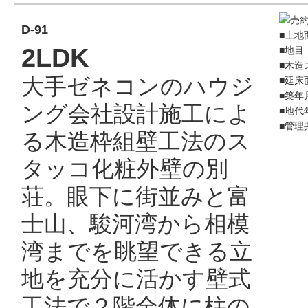
D-91
■土地面
2LDK
■地目
■木造
大手ゼネコンのハウジ
■延床面
■築年
ング会社設計施工によ
■地代年
■管理
る木造枠組壁工法のス
タッコ化粧外壁の別
荘。眼下に街並みと富
士山、駿河湾から相模
湾までを眺望できる立
地を充分に活かす壁式
工法で２階全体に柱の