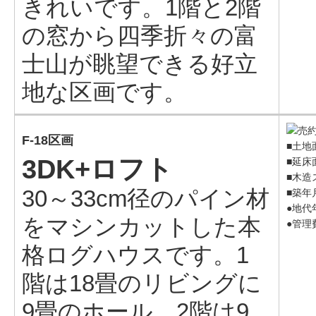
きれいです。1階と2階
の窓から四季折々の富
士山が眺望できる好立
地な区画です。
F-18区画
■土地面
3DK+ロフト
■延床面
■木造
30～33cm径のパイン材
■築年
●地代年
をマシンカットした本
●管理費
格ログハウスです。1
階は18畳のリビングに
9畳のホール、2階は9