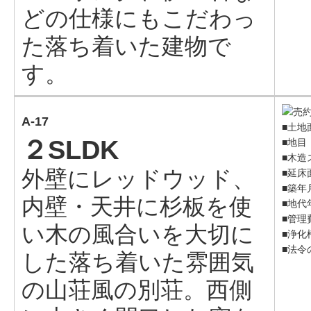
どの仕様にもこだわっ
た落ち着いた建物で
す。
A-17
■土地面
２SLDK
■地目
■木造
外壁にレッドウッド、
■延床面
■築年
内壁・天井に杉板を使
■地代年
■管理費
い木の風合いを大切に
■浄化
■法令
した落ち着いた雰囲気
の山荘風の別荘。西側