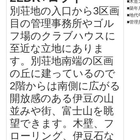
■木造
別荘地の入口から3区画
■築年
■地代年
目の管理事務所やゴル
■管理
フ場のクラブハウスに
至近な立地にありま
す。別荘地南端の区画
の丘に建っているので
2階からは南側に広がる
開放感のある伊豆の山
並みや街、富士山を眺
望できます。木壁、フ
ローリング、伊豆石な