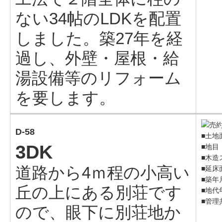
ない34帖のLDKを配置
しました。築27年を経
過し、外壁・屋根・給
湯設備等のリフォーム
を要します。
D-58
■土地面
3DK
■地目
■木造
道路から4ｍ程の小高い
■延床面
■築年
丘の上にある別荘です
■地代年
■管理
ので、眼下に別荘地か