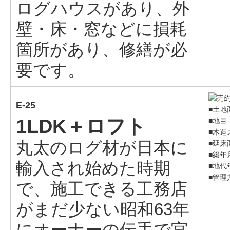
ログハウスがあり、外
壁・床・窓などに損耗
箇所があり、修繕が必
要です。
E-25
■土地面
1LDK＋ロフト
■地目
■木造
丸太のログ材が日本に
■延床面
■築年
輸入され始めた時期
■地代年
■管理
で、施工できる工務店
がまだ少ない昭和63年
にオーナーの伝手で宮