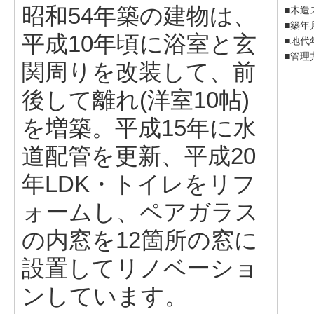
昭和54年築の建物は、
■木造
■築年
平成10年頃に浴室と玄
■地代年
■管理
関周りを改装して、前
後して離れ(洋室10帖)
を増築。平成15年に水
道配管を更新、平成20
年LDK・トイレをリフ
ォームし、ペアガラス
の内窓を12箇所の窓に
設置してリノベーショ
ンしています。