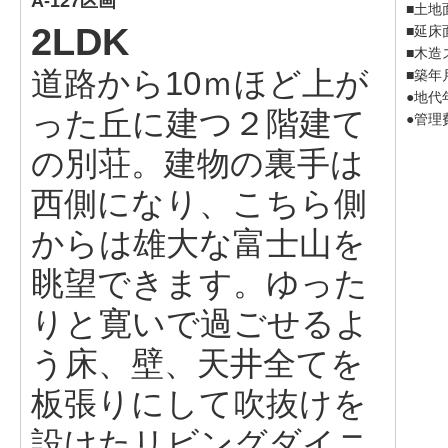
A-127区画
■土地面
2LDK
■延床面
■木造
道路から10ｍほど上が
■築年
●地代年
った丘に建つ２階建て
●管理費
の別荘。建物の裏手は
西側になり、こちら側
からは雄大な富士山を
眺望できます。ゆった
りと寛いで過ごせるよ
う床、壁、天井全てを
板張りにして吹抜けを
設けたリビングダイニ