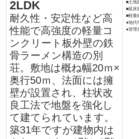
2LDK
■土地面
■延床面
耐久性・安定性など高
■軽量
●地代年
性能で高強度の軽量コ
●管理
ンクリート板外壁の鉄
骨ラーメン構造の別
荘。敷地は概ね幅20ｍ×
奥行50ｍ、法面には擁
壁が設置され、柱状改
良工法で地盤を強化し
て建てられています。
築31年ですが建物内は