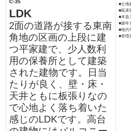
C-35
■土地面
LDK
■延床面
■木造
2面の道路が接する東南
■築年
■地代年
角地の区画の上段に建
■管理
つ平家建で、少人数利
用の保養所として建築
された建物です。日当
たりが良く、壁・床・
天井ともに板張りなの
で心地よく落ち着いた
感じのLDKです。高台
の建物にはバルコニー