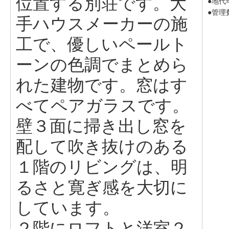
位置する別荘です。大
●地代年
●管理費
手ハウスメーカーの施
工で、優しいペールト
ーンの色調でまとめら
れた建物です。窓はす
べてペアガラスです。
壁３面に掃き出し窓を
配して吹き抜けのある
１階のリビングは、明
るさと寛ぎ感を大切に
しています。
２階にロフトと洋室２