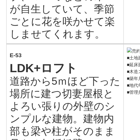
が自生していて、季節
ごとに花を咲かせて楽
しませてくれます。
E-53
■土地面
LDK+ロフト
■延床面
■木造
道路から5ｍほど下った
■築年
■地代年
場所に建つ切妻屋根と
■管理
よろい張りの外壁のシ
ンプルな建物。建物内
部も梁や柱がそのまま