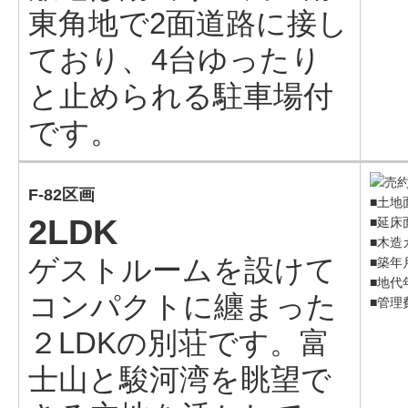
東角地で2面道路に接し
ており、4台ゆったり
と止められる駐車場付
です。
F-82区画
■土地面
2LDK
■延床面
■木造
ゲストルームを設けて
■築年
■地代年
コンパクトに纏まった
■管理費
２LDKの別荘です。富
士山と駿河湾を眺望で